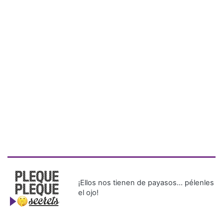
¡Ellos nos tienen de payasos… pélenles
el ojo!