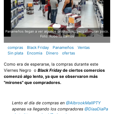
Panameños llegan a ver algunos productos,. pero compran poco.
Foto: Roberto Barrios
compras
Black Friday
Panameños
Ventas
Sin plata
Encomia
Dinero
ofertas
Como era de esperarse, la compras durante este
Viernes Negro o
Black Friday
de ciertos comercios
comenzó algo lento, ya que se observaron
más
"mirones" que compradores.
Lento el día de compras en
@AlbrookMallPTY
apenas va llegando los compradores
@DiaaDiaPa