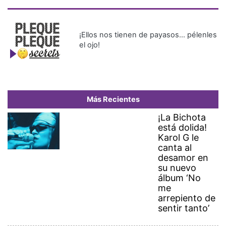
¡Ellos nos tienen de payasos… pélenles
el ojo!
Más Recientes
¡La Bichota
está dolida!
Karol G le
canta al
desamor en
su nuevo
álbum ‘No
me
arrepiento de
sentir tanto’