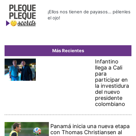
¡Ellos nos tienen de payasos… pélenles
el ojo!
Más Recientes
Infantino
llega a Cali
para
participar en
la investidura
del nuevo
presidente
colombiano
Panamá inicia una nueva etapa
con Thomas Christiansen al