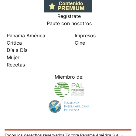
Regístrate
Paute con nosotros
Panamá América
Impresos
Crítica
Cine
Día a Día
Mujer
Recetas
Miembro de:
Todos los derechos reservados Editora Panamá América S.A. -