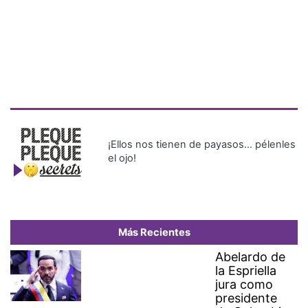
¡Ellos nos tienen de payasos… pélenles
el ojo!
Más Recientes
Abelardo de
la Espriella
jura como
presidente