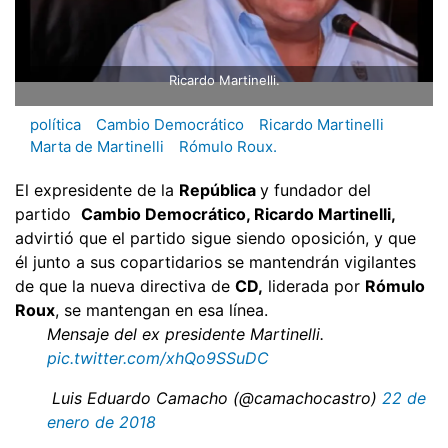
Ricardo Martinelli.
política
Cambio Democrático
Ricardo Martinelli
Marta de Martinelli
Rómulo Roux.
El expresidente de la
República
y fundador del
partido
Cambio Democrático, Ricardo Martinelli,
advirtió que el partido sigue siendo oposición, y que
él junto a sus copartidarios se mantendrán vigilantes
de que la nueva directiva de
CD,
liderada por
Rómulo
Roux
, se mantengan en esa línea.
Mensaje del ex presidente Martinelli.
pic.twitter.com/xhQo9SSuDC
 Luis Eduardo Camacho (@camachocastro)
22 de
enero de 2018