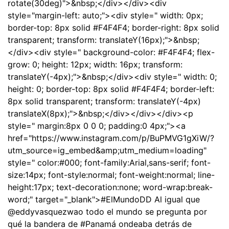
rotate(30deg)">&nbsp;</div></div><div
style="margin-left: auto;"><div style=" width: 0px;
border-top: 8px solid #F4F4F4; border-right: 8px solid
transparent; transform: translateY(16px);">&nbsp;
</div><div style=" background-color: #F4F4F4; flex-
grow: 0; height: 12px; width: 16px; transform:
translateY(-4px);">&nbsp;</div><div style=" width: 0;
height: 0; border-top: 8px solid #F4F4F4; border-left:
8px solid transparent; transform: translateY(-4px)
translateX(8px);">&nbsp;</div></div></div><p
style=" margin:8px 0 0 0; padding:0 4px;"><a
href="https://www.instagram.com/p/BuPMVG1gXiW/?
utm_source=ig_embed&amp;utm_medium=loading"
style=" color:#000; font-family:Arial,sans-serif; font-
size:14px; font-style:normal; font-weight:normal; line-
height:17px; text-decoration:none; word-wrap:break-
word;" target="_blank">#ElMundoDD Al igual que
@eddyvasquezwao todo el mundo se pregunta por
qué la bandera de #Panamá ondeaba detrás de