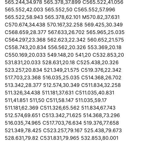
565.244,34.978 565.378,37.899 C565.522,41.056
565.552,42.003 565.552,50 C565.552,57.996
565.522,58.943 565.378,62.101 M570.82,37.631
C570.674,34.438 570.167,32.258 569.425,30.349
C568.659,28.377 567.633,26.702 565.965,25.035
C564.297,23.368 562.623,22.342 560.652,21.575
C558.743,20.834 556.562,20.326 553.369,20.18
C550.169,20.033 549.148,20 541,20 C532.853,20
531.831,20.033 528.631,20.18 C525.438,20.326
523.257,20.834 521.349,21.575 C519.376,22.342
517.703,23.368 516.035,25.035 C514.368,26.702
513.342,28.377 512.574,30.349 C511.834,32.258
511.326,34.438 511.181,37.631 C511.035,40.831
511,41.851 511,50 C511,58.147 511.035,59.17
511.181,62.369 C511.326,65.562 511.834,67.743
512.574,69.651 C513.342,71.625 514.368,73.296
516.035,74.965 C517.703,76.634 519.376,77.658
521.349,78.425 C523.257,79.167 525.438,79.673
528.631,79.82 C531.831,79.965 532.853,80.001