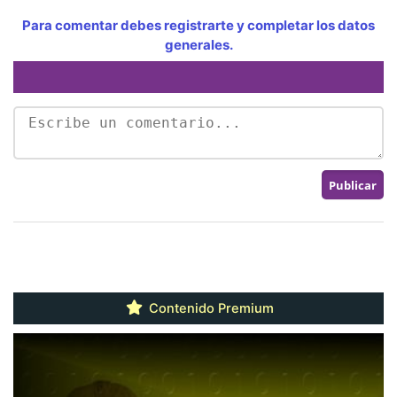
Para comentar debes registrarte y completar los datos
generales.
Contenido Premium