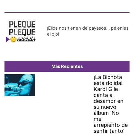
¡Ellos nos tienen de payasos… pélenles
el ojo!
Más Recientes
¡La Bichota
está dolida!
Karol G le
canta al
desamor en
su nuevo
álbum ‘No
me
arrepiento de
sentir tanto’