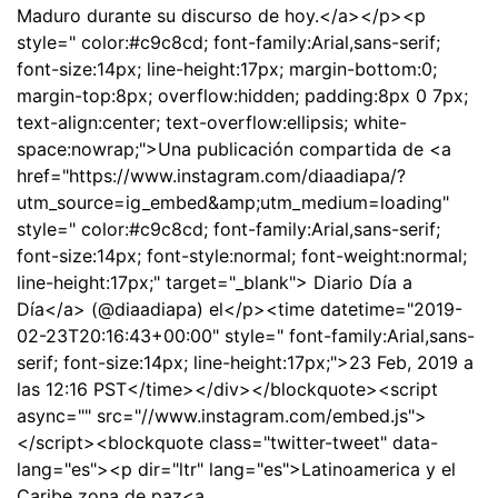
Maduro durante su discurso de hoy.</a></p><p
style=" color:#c9c8cd; font-family:Arial,sans-serif;
font-size:14px; line-height:17px; margin-bottom:0;
margin-top:8px; overflow:hidden; padding:8px 0 7px;
text-align:center; text-overflow:ellipsis; white-
space:nowrap;">Una publicación compartida de <a
href="https://www.instagram.com/diaadiapa/?
utm_source=ig_embed&amp;utm_medium=loading"
style=" color:#c9c8cd; font-family:Arial,sans-serif;
font-size:14px; font-style:normal; font-weight:normal;
line-height:17px;" target="_blank"> Diario Día a
Día</a> (@diaadiapa) el</p><time datetime="2019-
02-23T20:16:43+00:00" style=" font-family:Arial,sans-
serif; font-size:14px; line-height:17px;">23 Feb, 2019 a
las 12:16 PST</time></div></blockquote><script
async="" src="//www.instagram.com/embed.js">
</script><blockquote class="twitter-tweet" data-
lang="es"><p dir="ltr" lang="es">Latinoamerica y el
Caribe zona de paz<a