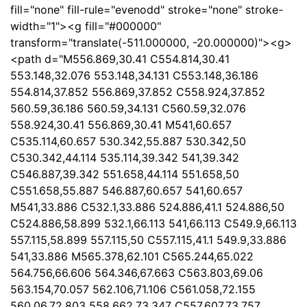
fill="none" fill-rule="evenodd" stroke="none" stroke-
width="1"><g fill="#000000"
transform="translate(-511.000000, -20.000000)"><g>
<path d="M556.869,30.41 C554.814,30.41
553.148,32.076 553.148,34.131 C553.148,36.186
554.814,37.852 556.869,37.852 C558.924,37.852
560.59,36.186 560.59,34.131 C560.59,32.076
558.924,30.41 556.869,30.41 M541,60.657
C535.114,60.657 530.342,55.887 530.342,50
C530.342,44.114 535.114,39.342 541,39.342
C546.887,39.342 551.658,44.114 551.658,50
C551.658,55.887 546.887,60.657 541,60.657
M541,33.886 C532.1,33.886 524.886,41.1 524.886,50
C524.886,58.899 532.1,66.113 541,66.113 C549.9,66.113
557.115,58.899 557.115,50 C557.115,41.1 549.9,33.886
541,33.886 M565.378,62.101 C565.244,65.022
564.756,66.606 564.346,67.663 C563.803,69.06
563.154,70.057 562.106,71.106 C561.058,72.155
560.06,72.803 558.662,73.347 C557.607,73.757