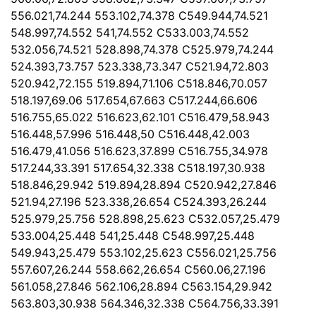
556.021,74.244 553.102,74.378 C549.944,74.521
548.997,74.552 541,74.552 C533.003,74.552
532.056,74.521 528.898,74.378 C525.979,74.244
524.393,73.757 523.338,73.347 C521.94,72.803
520.942,72.155 519.894,71.106 C518.846,70.057
518.197,69.06 517.654,67.663 C517.244,66.606
516.755,65.022 516.623,62.101 C516.479,58.943
516.448,57.996 516.448,50 C516.448,42.003
516.479,41.056 516.623,37.899 C516.755,34.978
517.244,33.391 517.654,32.338 C518.197,30.938
518.846,29.942 519.894,28.894 C520.942,27.846
521.94,27.196 523.338,26.654 C524.393,26.244
525.979,25.756 528.898,25.623 C532.057,25.479
533.004,25.448 541,25.448 C548.997,25.448
549.943,25.479 553.102,25.623 C556.021,25.756
557.607,26.244 558.662,26.654 C560.06,27.196
561.058,27.846 562.106,28.894 C563.154,29.942
563.803,30.938 564.346,32.338 C564.756,33.391