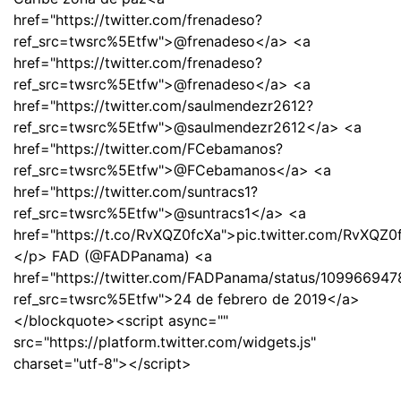
href="https://twitter.com/frenadeso?
ref_src=twsrc%5Etfw">@frenadeso</a> <a
href="https://twitter.com/frenadeso?
ref_src=twsrc%5Etfw">@frenadeso</a> <a
href="https://twitter.com/saulmendezr2612?
ref_src=twsrc%5Etfw">@saulmendezr2612</a> <a
href="https://twitter.com/FCebamanos?
ref_src=twsrc%5Etfw">@FCebamanos</a> <a
href="https://twitter.com/suntracs1?
ref_src=twsrc%5Etfw">@suntracs1</a> <a
href="https://t.co/RvXQZ0fcXa">pic.twitter.com/RvXQZ
</p> FAD (@FADPanama) <a
href="https://twitter.com/FADPanama/status/10996694
ref_src=twsrc%5Etfw">24 de febrero de 2019</a>
</blockquote><script async=""
src="https://platform.twitter.com/widgets.js"
charset="utf-8"></script>