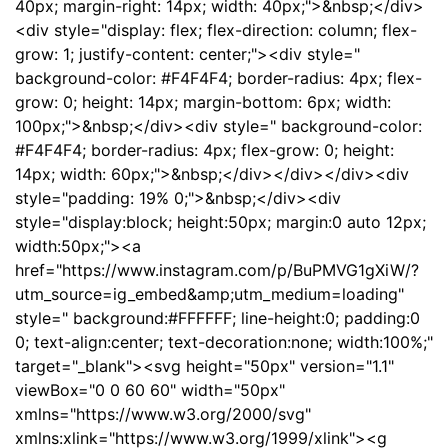
40px; margin-right: 14px; width: 40px;">&nbsp;</div>
<div style="display: flex; flex-direction: column; flex-
grow: 1; justify-content: center;"><div style="
background-color: #F4F4F4; border-radius: 4px; flex-
grow: 0; height: 14px; margin-bottom: 6px; width:
100px;">&nbsp;</div><div style=" background-color:
#F4F4F4; border-radius: 4px; flex-grow: 0; height:
14px; width: 60px;">&nbsp;</div></div></div><div
style="padding: 19% 0;">&nbsp;</div><div
style="display:block; height:50px; margin:0 auto 12px;
width:50px;"><a
href="https://www.instagram.com/p/BuPMVG1gXiW/?
utm_source=ig_embed&amp;utm_medium=loading"
style=" background:#FFFFFF; line-height:0; padding:0
0; text-align:center; text-decoration:none; width:100%;"
target="_blank"><svg height="50px" version="1.1"
viewBox="0 0 60 60" width="50px"
xmlns="https://www.w3.org/2000/svg"
xmlns:xlink="https://www.w3.org/1999/xlink"><g