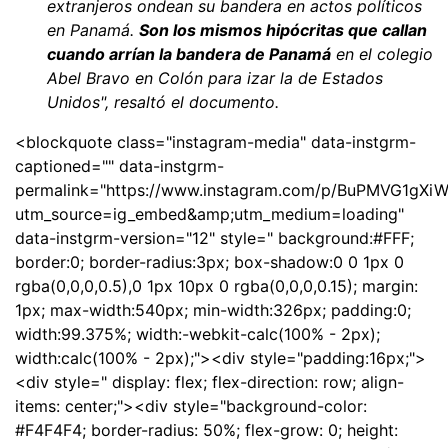
extranjeros ondean su bandera en actos políticos
en Panamá.
Son los mismos hipócritas que callan
cuando arrían la bandera de Panamá
en el colegio
Abel Bravo en Colón para izar la de Estados
Unidos
", resaltó el documento.
<blockquote class="instagram-media" data-instgrm-
captioned="" data-instgrm-
permalink="https://www.instagram.com/p/BuPMVG1gXiW
utm_source=ig_embed&amp;utm_medium=loading"
data-instgrm-version="12" style=" background:#FFF;
border:0; border-radius:3px; box-shadow:0 0 1px 0
rgba(0,0,0,0.5),0 1px 10px 0 rgba(0,0,0,0.15); margin:
1px; max-width:540px; min-width:326px; padding:0;
width:99.375%; width:-webkit-calc(100% - 2px);
width:calc(100% - 2px);"><div style="padding:16px;">
<div style=" display: flex; flex-direction: row; align-
items: center;"><div style="background-color:
#F4F4F4; border-radius: 50%; flex-grow: 0; height: