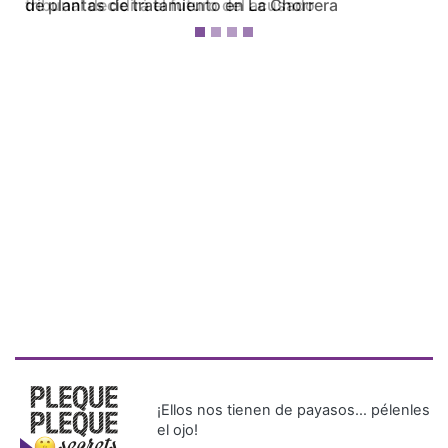
tribunal decidirá el futuro del acusado
¡Ellos nos tienen de payasos… pélenles
el ojo!