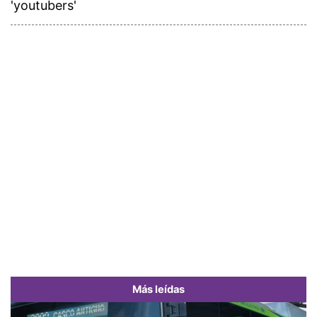
'youtubers'
Más leídas