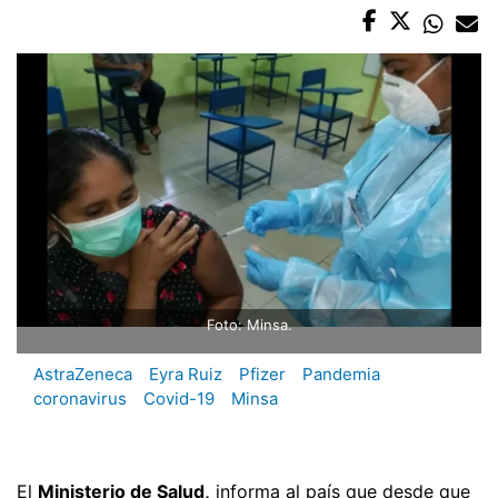
Foto: Minsa.
AstraZeneca
Eyra Ruiz
Pfizer
Pandemia
coronavirus
Covid-19
Minsa
El
Ministerio de Salud,
informa al país que desde que