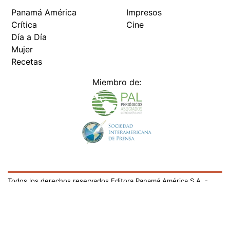
Panamá América
Impresos
Crítica
Cine
Día a Día
Mujer
Recetas
Miembro de:
Todos los derechos reservados Editora Panamá América S.A. -
Ciudad de Panamá - Panamá 2026.
Prohibida su reproducción total o parcial, sin autorización escrita
de su titular
×
Utilizamos cookies propias y de terceros para mejorar
nuestros servicios y mostrarles publicidad relacionada