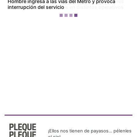
Colón bajo tensión: dos homicidios, dos menores
baleados y tres detenidos en distintos operativos
¡Ellos nos tienen de payasos… pélenles