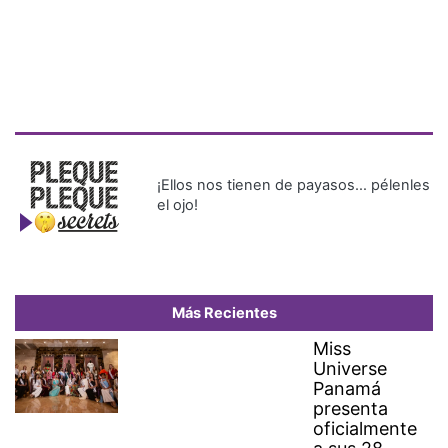
¡Ellos nos tienen de payasos… pélenles
el ojo!
Más Recientes
Miss
Universe
Panamá
presenta
oficialmente