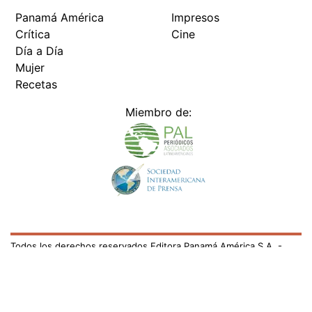
Panamá América
Impresos
Crítica
Cine
Día a Día
Mujer
Recetas
Miembro de:
Todos los derechos reservados Editora Panamá América S.A. -
Ciudad de Panamá - Panamá 2026.
Prohibida su reproducción total o parcial, sin autorización escrita
de su titular
×
Utilizamos cookies propias y de terceros para mejorar
nuestros servicios y mostrarles publicidad relacionada