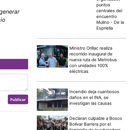
puntos
centrales del
 generar
encuentro
io
Mulino - De la
Espriella
Ministro Orillac realiza
recorrido inaugural de
nueva ruta de Metrobus
con unidades 100%
eléctricas
Incendio deja cuantiosos
daños en el INA, se
investigan las causas
Declaran culpable a Bosco
Bolívar Barrera por el
femicidio de la educadora