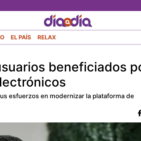
Pasar
al
contenido
principal
RO
EL PAÍS
RELAX
suarios beneficiados p
lectrónicos
us esfuerzos en modernizar la plataforma de