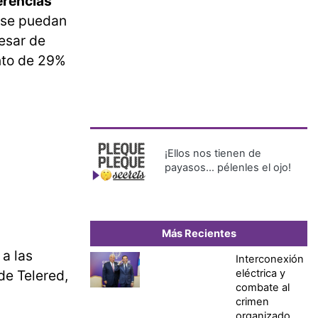
erencias
, se puedan
pesar de
nto de 29%
¡Ellos nos tienen de
payasos… pélenles el ojo!
Más Recientes
a las
Interconexión
eléctrica y
de Telered,
combate al
crimen
organizado,