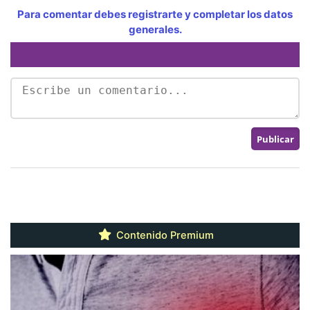
Para comentar debes registrarte y completar los datos
generales.
Contenido Premium