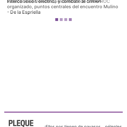
Fallece José Donderis, exdirector de SINAPROC
¡Ellos nos tienen de payasos… pélenles
el ojo!