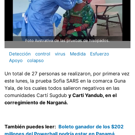
Foto ilustrativa de las pruebas de hisopados.
Detección
control
virus
Medida
Esfuerzo
Apoyo
colapso
Un total de 27 personas se realizaron, por primera vez
este lunes, la prueba Sofia SARS en la comarca Guna
Yala, de los cuales todos salieron negativos en las
comunidades Cartí Sugdub
y Carti Yandub, en el
corregimiento de Narganá.
También puedes leer:
Boleto ganador de los $202
millones del Powerball podría estar en Panamá