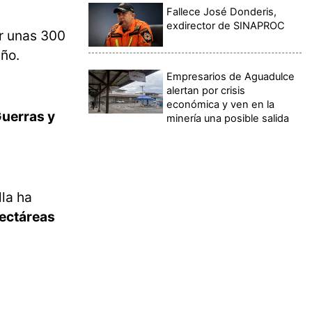
Fallece José Donderis,
exdirector de SINAPROC
ar unas 300
año.
Empresarios de Aguadulce
alertan por crisis
económica y ven en la
Guerras y
minería una posible salida
lla ha
hectáreas