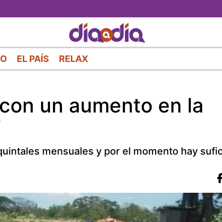
Pasar
al
contenido
principal
RO
EL PAÍS
RELAX
a con un aumento en la
quintales mensuales y por el momento hay sufi