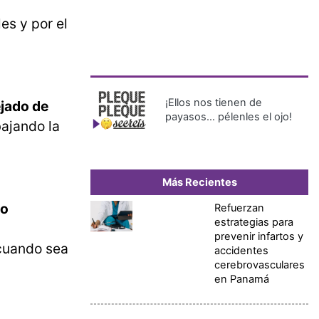
es y por el
¡Ellos nos tienen de
ejado de
payasos… pélenles el ojo!
bajando la
Más Recientes
lo
Refuerzan
estrategias para
prevenir infartos y
 cuando sea
accidentes
cerebrovasculares
en Panamá