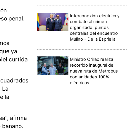
ión
Interconexión eléctrica y
eso penal.
combate al crimen
organizado, puntos
centrales del encuentro
Mulino - De la Espriella
amos
rque ya
iel curtida
Ministro Orillac realiza
recorrido inaugural de
nueva ruta de Metrobus
con unidades 100%
s cuadrados
eléctricas
. La
e la
sa", afirma
e banano.