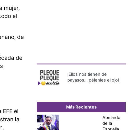
a mujer,
todo el
banano, de
década de
os
¡Ellos nos tienen de
payasos… pélenles el ojo!
Más Recientes
a EFE el
Abelardo
stran la
de la
n.
Espriella