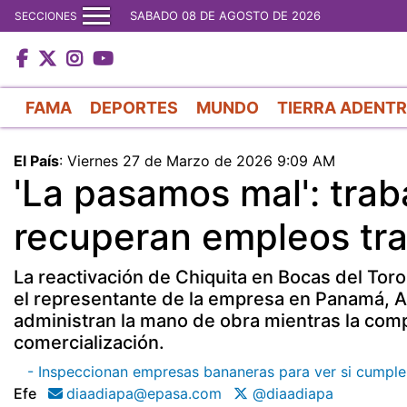
SABADO 08 DE AGOSTO DE 2026
SECCIONES
FAMA
DEPORTES
MUNDO
TIERRA ADENT
El País
:
Viernes 27 de Marzo de 2026 9:09 AM
'La pasamos mal': tra
recuperan empleos tra
La reactivación de Chiquita en Bocas del Toro
el representante de la empresa en Panamá, A
administran la mano de obra mientras la comp
comercialización.
- Inspeccionan empresas bananeras para ver si cumple
Efe
diaadiapa@epasa.com
@diaadiapa