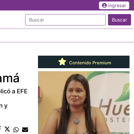
ingresar
Buscar
Contenido Premium
namá
licó a EFE
n y