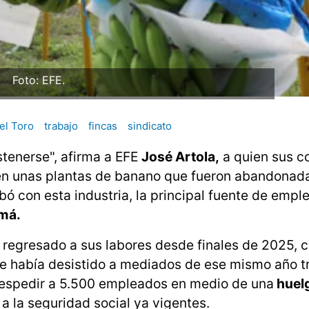
Foto: EFE.
el Toro
trabajo
fincas
sindicato
tenerse", afirma a EFE
José Artola,
a quien sus c
5 en unas plantas de banano que fueron abandonad
ó con esta industria, la principal fuente de emple
má.
 regresado a sus labores desde finales de 2025, 
e había desistido a mediados de ese mismo año t
espedir a 5.500 empleados en medio de una
huelg
a la seguridad social ya vigentes.