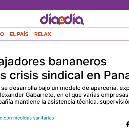
Pasar
al
contenido
principal
RO
EL PAÍS
RELAX
bajadores bananeros
s crisis sindical en Pa
 se desarrolla bajo un modelo de aparcería, exp
lexander Gabarrete, en el que varias empresas
añía mantiene la asistencia técnica, supervisió
n con medidas sanitarias