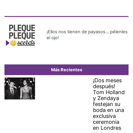
¡Ellos nos tienen de payasos… pélenles
el ojo!
Más Recientes
¡Dos meses
después!
Tom Holland
y Zendaya
festejan su
boda en una
exclusiva
ceremonia
en Londres