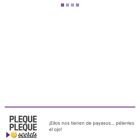
¡Ellos nos tienen de payasos… pélenles
el ojo!