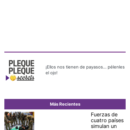
¡Ellos nos tienen de payasos… pélenles
el ojo!
Más Recientes
Fuerzas de
cuatro países
simulan un