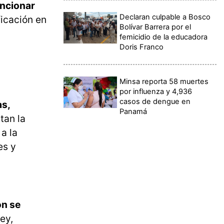
ncionar
Declaran culpable a Bosco
icación en
Bolívar Barrera por el
femicidio de la educadora
Doris Franco
Minsa reporta 58 muertes
por influenza y 4,936
casos de dengue en
as,
Panamá
tan la
a la
es y
ón se
ey,