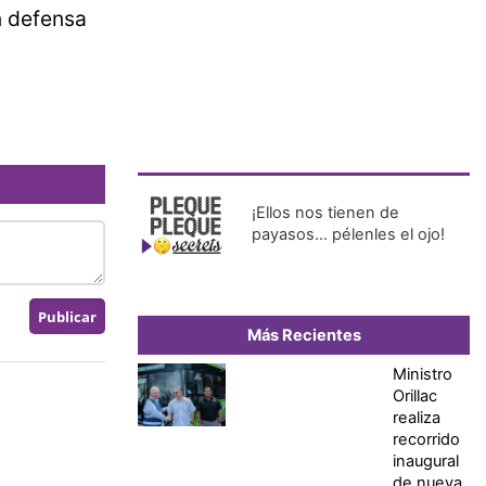
n defensa
¡Ellos nos tienen de
payasos… pélenles el ojo!
Más Recientes
Ministro
Orillac
realiza
recorrido
inaugural
de nueva