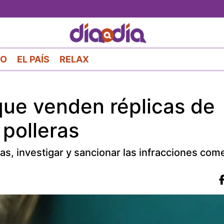
Pasar
al
contenido
principal
RO
EL PAÍS
RELAX
ue venden réplicas de
polleras
ias, investigar y sancionar las infracciones com