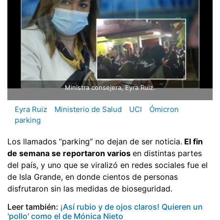
Ministra consejera, Eyra Ruiz.
Eyra Ruiz
Ministerio de Salud
UCI
Ómicron
parking
Los llamados “parking” no dejan de ser noticia.
El fin
de semana se reportaron varios
en distintas partes
del país, y uno que se viralizó en redes sociales fue el
de Isla Grande, en donde cientos de personas
disfrutaron sin las medidas de bioseguridad.
Leer también:
¡Así rubio y de ojos claros! Quieren un
'pollo' como el de Mónica Nieto