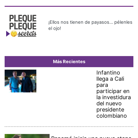
¡Ellos nos tienen de payasos… pélenles
el ojo!
Más Recientes
Infantino
llega a Cali
para
participar en
la investidura
del nuevo
presidente
colombiano