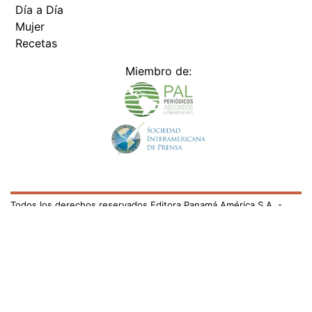
Día a Día
Mujer
Recetas
Miembro de:
Todos los derechos reservados Editora Panamá América S.A. -
Ciudad de Panamá - Panamá 2026.
Prohibida su reproducción total o parcial, sin autorización escrita
de su titular
×
Utilizamos cookies propias y de terceros para mejorar
nuestros servicios y mostrarles publicidad relacionada
con sus preferencias mediante el análisis de sus hábitos
de navegación. si continúa navegando, consideramos
que acepta su uso.
Puede cambiar la configuración u
obtener más información aquí