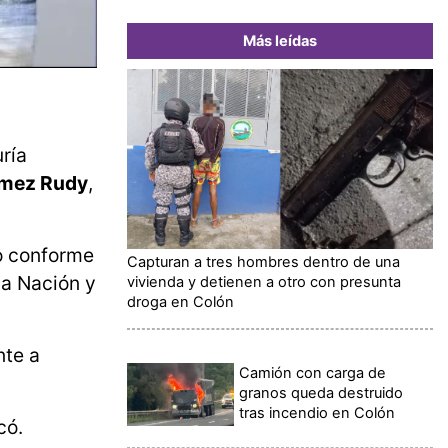
Más leídas
ría
ómez Rudy
,
o conforme
Capturan a tres hombres dentro de una
la Nación y
vivienda y detienen a otro con presunta
droga en Colón
nte a
Camión con carga de
granos queda destruido
tras incendio en Colón
có.