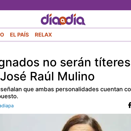
Pasar
al
contenido
principal
RO
EL PAÍS
RELAX
gnados no serán títeres
 José Raúl Mulino
, señalan que ambas personalidades cuentan co
puesto.
diapa