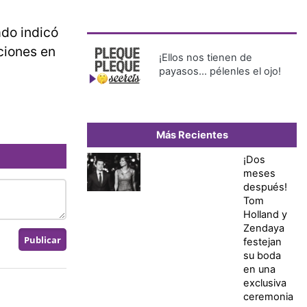
ado indicó
ciones en
¡Ellos nos tienen de
payasos… pélenles el ojo!
Más Recientes
¡Dos
meses
después!
Tom
Holland y
Zendaya
festejan
su boda
en una
exclusiva
ceremonia