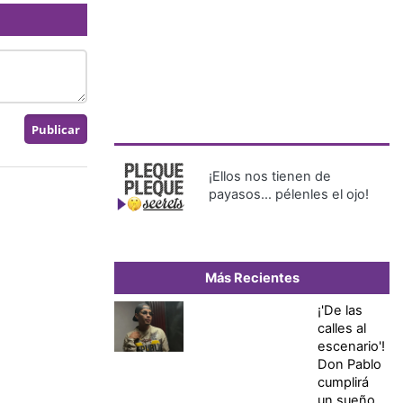
¡Ellos nos tienen de
payasos… pélenles el ojo!
Más Recientes
¡'De las
calles al
escenario'!
Don Pablo
cumplirá
un sueño