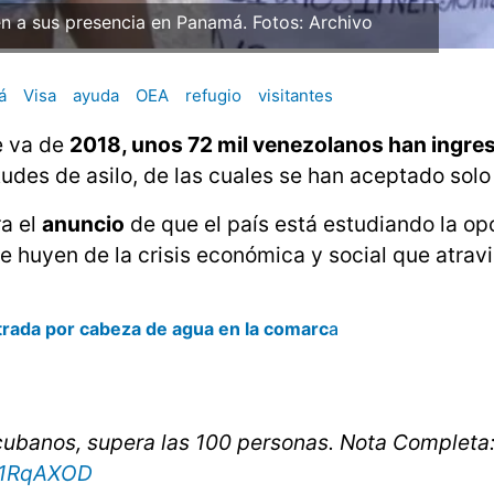
a sus presencia en Panamá. Fotos: Archivo
á
Visa
ayuda
OEA
refugio
visitantes
e va de
2018, unos 72 mil venezolanos han ingre
tudes de asilo, de las cuales se han aceptado solo
ra el
anuncio
de que el país está estudiando la op
e huyen de la crisis económica y social que atrav
trada por cabeza de agua en la comarc
a
 cubanos, supera las 100 personas. Nota Completa
Be1RqAXOD