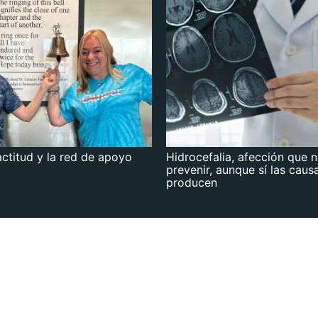
actitud y la red de apoyo
Hidrocefalia, afección que 
prevenir, aunque sí las caus
producen