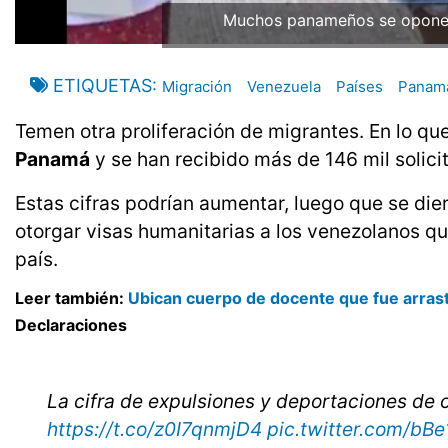
Muchos panameños se oponen 
ETIQUETAS
Migración
Venezuela
Países
Panam
Temen otra proliferación de migrantes. En lo qu
Panamá
y se han recibido más de 146 mil solici
Estas cifras podrían aumentar, luego que se die
otorgar visas humanitarias a los venezolanos qu
país.
Leer también:
Ubican cuerpo de docente que fue arras
Declaraciones
La cifra de expulsiones y deportaciones de
https://t.co/z0I7qnmjD4
pic.twitter.com/b