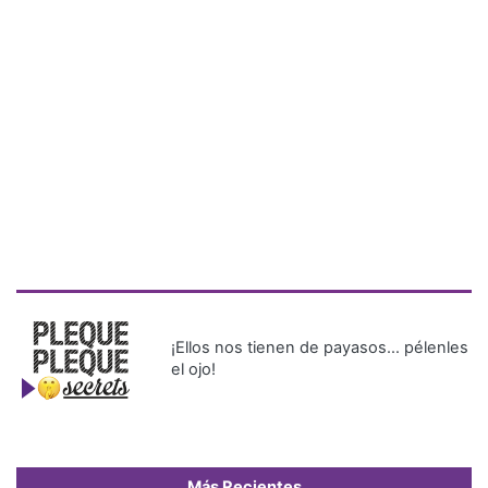
¡Ellos nos tienen de payasos… pélenles
el ojo!
Más Recientes