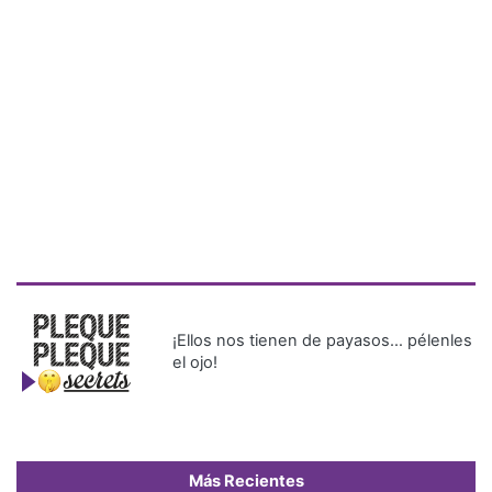
¡Ellos nos tienen de payasos… pélenles
el ojo!
Más Recientes
Miss
Universe
Panamá
presenta
oficialmente
a sus 28
candidatas
La FIFA admite errores en su
propuesta de privatizar el
Mundial y no tolerará más