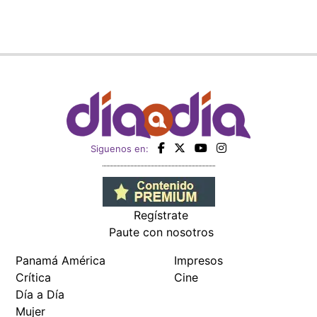
Regístrate
Paute con nosotros
Panamá América
Impresos
Crítica
Cine
Día a Día
Mujer
Recetas
Miembro de:
Todos los derechos reservados Editora Panamá América S.A. -
Ciudad de Panamá - Panamá 2026.