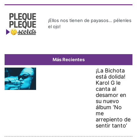
¡Ellos nos tienen de payasos… pélenles
el ojo!
Más Recientes
¡La Bichota
está dolida!
Karol G le
canta al
desamor en
su nuevo
álbum ‘No
me
arrepiento de
sentir tanto’