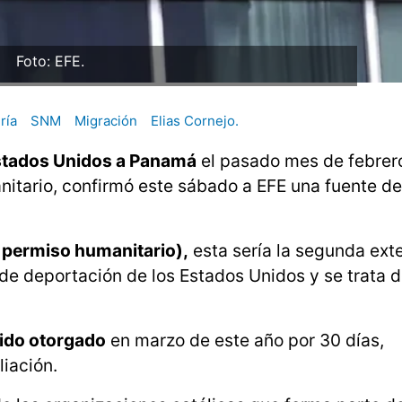
Foto: EFE.
ría
SNM
Migración
Elias Cornejo.
tados Unidos a Panamá
el pasado mes de febrero
itario, confirmó este sábado a EFE una fuente d
u permiso humanitario),
esta sería la segunda exte
 de deportación de los Estados Unidos y se trata d
sido otorgado
en marzo de este año por 30 días,
liación.