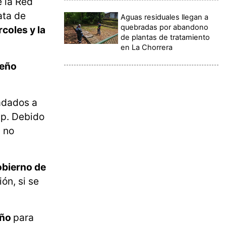
e la Red
ata de
Aguas residuales llegan a
quebradas por abandono
coles y la
de plantas de tratamiento
en La Chorrera
meño
adados a
mp. Debido
, no
Gobierno de
ón, si se
eño
para