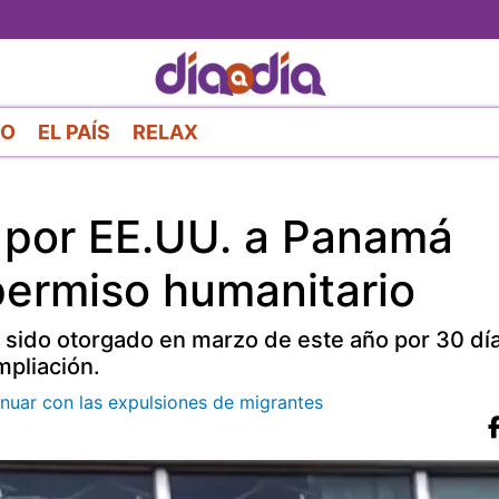
Pasar
al
contenido
principal
RO
EL PAÍS
RELAX
 por EE.UU. a Panamá
permiso humanitario
 sido otorgado en marzo de este año por 30 dí
mpliación.
tinuar con las expulsiones de migrantes