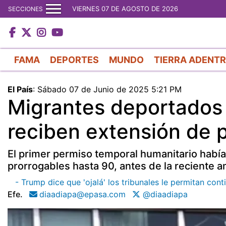
VIERNES 07 DE AGOSTO DE 2026
SECCIONES
FAMA
DEPORTES
MUNDO
TIERRA ADENT
El País
:
Sábado 07 de Junio de 2025 5:21 PM
Migrantes deportados
reciben extensión de 
El primer permiso temporal humanitario había
prorrogables hasta 90, antes de la reciente a
- Trump dice que 'ojalá' los tribunales le permitan con
Efe.
diaadiapa@epasa.com
@diaadiapa