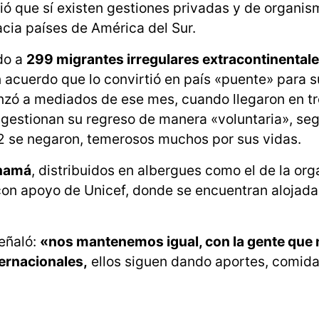
ció que sí existen gestiones privadas y de organi
acia países de América del Sur.
do a
299 migrantes irregulares extracontinental
 acuerdo que lo convirtió en país «puente» para s
enzó a mediados de ese mes, cuando llegaron en t
o gestionan su regreso de manera «voluntaria», se
2 se negaron, temerosos muchos por sus vidas.
anamá
, distribuidos en albergues como el de la or
o con apoyo de Unicef, donde se encuentran alojada
señaló:
«nos mantenemos igual, con la gente que 
ernacionales,
ellos siguen dando aportes, comida