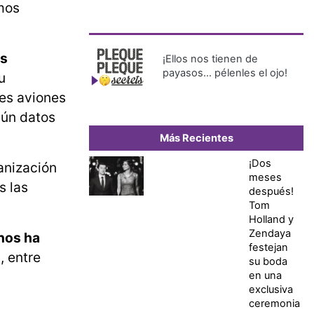
smos
es
¡Ellos nos tienen de
payasos… pélenles el ojo!
u
res aviones
gún datos
Más Recientes
¡Dos
ganización
meses
s las
después!
Tom
Holland y
Zendaya
nos ha
festejan
, entre
su boda
en una
exclusiva
ceremonia