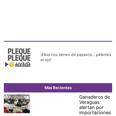
¡Ellos nos tienen de payasos… pélenles
el ojo!
Más Recientes
Ganaderos de
Veraguas
alertan por
importaciones