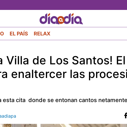
Pasar
al
contenido
principal
RO
EL PAÍS
RELAX
Villa de Los Santos! El
a enaltercer las proces
 a esta cita donde se entonan cantos netament
aadiapa