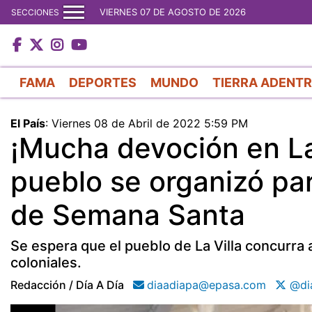
VIERNES 07 DE AGOSTO DE 2026
SECCIONES
FAMA
DEPORTES
MUNDO
TIERRA ADENT
El País
:
Viernes 08 de Abril de 2022 5:59 PM
¡Mucha devoción en La 
pueblo se organizó par
de Semana Santa
Se espera que el pueblo de La Villa concurra
coloniales.
Redacción / Día A Día
diaadiapa@epasa.com
@di