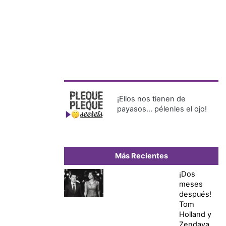
¡Ellos nos tienen de
payasos… pélenles el ojo!
Más Recientes
¡Dos
meses
después!
Tom
Holland y
Zendaya