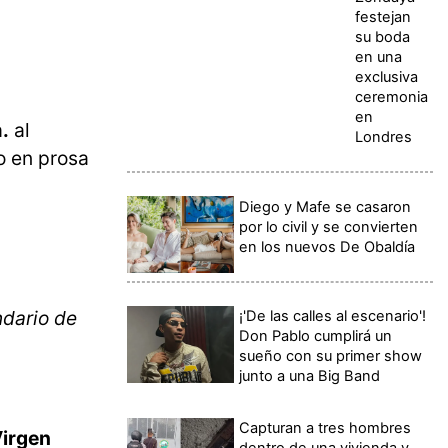
festejan
su boda
en una
exclusiva
ceremonia
en
m.
al
Londres
o en prosa
Diego y Mafe se casaron
por lo civil y se convierten
en los nuevos De Obaldía
ndario de
¡'De las calles al escenario'!
Don Pablo cumplirá un
sueño con su primer show
junto a una Big Band
Capturan a tres hombres
Virgen
dentro de una vivienda y