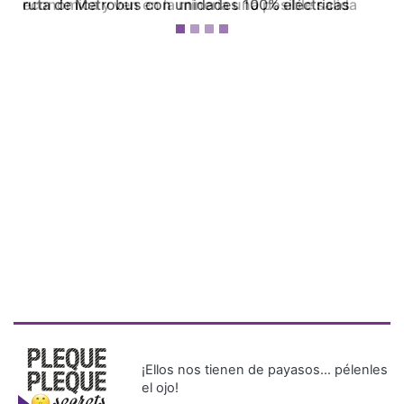
económica y ven en la minería una posible salida
¡Ellos nos tienen de payasos… pélenles
el ojo!