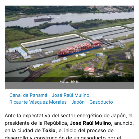
Foto: EFE.
Canal de Panamá
José Raúl Mulino
Ricaurte Vásquez Morales
Japón
Gasoducto
Ante la expectativa del sector energético de Japón, el
presidente de la República,
José Raúl Mulino,
anunció,
en la ciudad de
Tokio,
el inicio del proceso de
desarrollo y construcción de un gasoducto por el