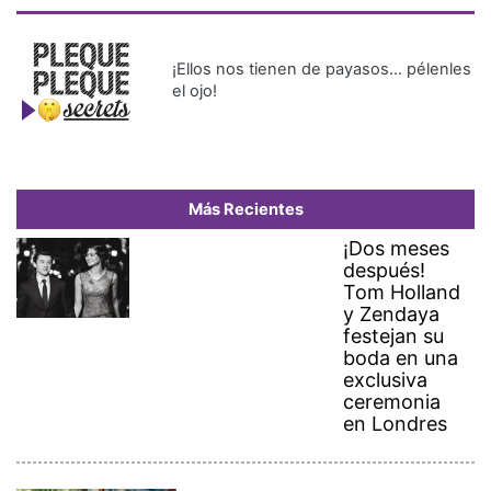
¡Ellos nos tienen de payasos… pélenles
el ojo!
Más Recientes
¡Dos meses
después!
Tom Holland
y Zendaya
festejan su
boda en una
exclusiva
ceremonia
en Londres