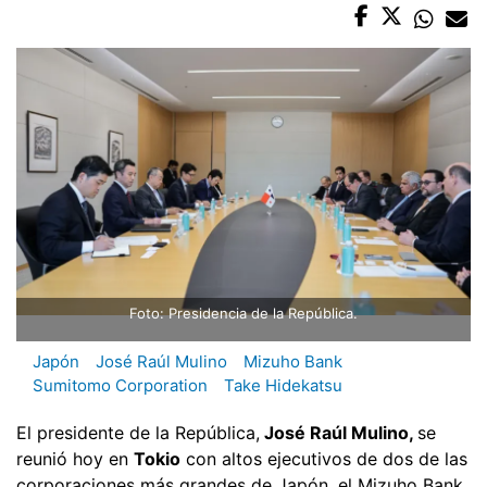
Foto: Presidencia de la República.
Japón
José Raúl Mulino
Mizuho Bank
Sumitomo Corporation
Take Hidekatsu
El presidente de la República,
José Raúl Mulino,
se
reunió hoy en
Tokio
con altos ejecutivos de dos de las
corporaciones más grandes de Japón, el Mizuho Bank