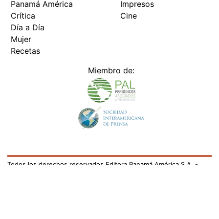
Panamá América
Impresos
Crítica
Cine
Día a Día
Mujer
Recetas
Miembro de:
Todos los derechos reservados Editora Panamá América S.A. -
Ciudad de Panamá - Panamá 2026.
Prohibida su reproducción total o parcial, sin autorización escrita
de su titular
×
Utilizamos cookies propias y de terceros para mejorar
nuestros servicios y mostrarles publicidad relacionada
con sus preferencias mediante el análisis de sus hábitos