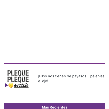
¡Ellos nos tienen de payasos… pélenles
el ojo!
Más Recientes