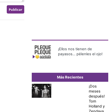
¡Ellos nos tienen de
payasos… pélenles el ojo!
Más Recientes
¡Dos
meses
después!
Tom
Holland y
Zendaya