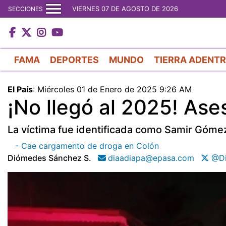
VIERNES 07 DE AGOSTO DE 2026
SECCIONES
FAMA
DEPORTES
MUNDO
TIERRA ADENT
El País
:
Miércoles 01 de Enero de 2025 9:26 AM
¡No llegó al 2025! Ase
La víctima fue identificada como Samir Gómez
- Cae cargamento de droga en Colón
Diómedes Sánchez S.
diaadiapa@epasa.com
@Di