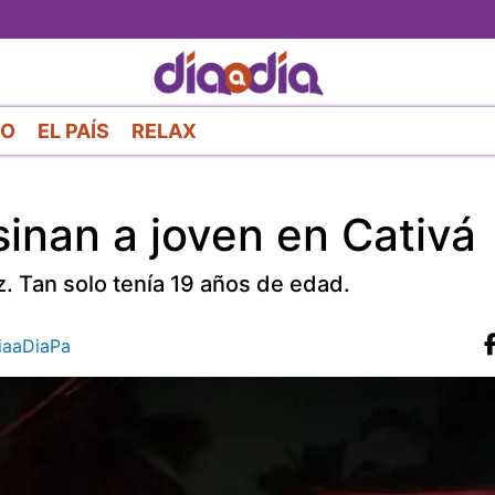
Pasar
al
contenido
principal
RO
EL PAÍS
RELAX
sinan a joven en Cativá
. Tan solo tenía 19 años de edad.
aaDiaPa