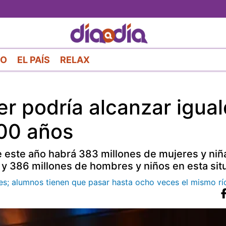
Pasar
al
contenido
principal
RO
EL PAÍS
RELAX
r podría alcanzar igua
300 años
de este año habrá 383 millones de mujeres y niñ
 y 386 millones de hombres y niños en esta sit
es; alumnos tienen que pasar hasta ocho veces el mismo rí