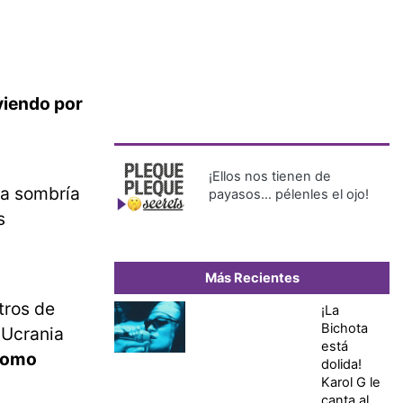
viendo por
¡Ellos nos tienen de
ya sombría
payasos… pélenles el ojo!
s
Más Recientes
tros de
¡La
Bichota
 Ucrania
está
 como
dolida!
Karol G le
canta al