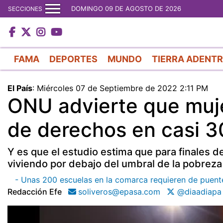
DOMINGO 09 DE AGOSTO DE 2026
SECCIONES
FAMA
DEPORTES
MUNDO
TIERRA ADENT
El País
:
Miércoles 07 de Septiembre de 2022 2:11 PM
ONU advierte que muje
de derechos en casi 
Y es que el estudio estima que para finales 
viviendo por debajo del umbral de la pobreza
- Unas 200 escuelas en la comarca requieren de puent
Redacción Efe
soliveros@epasa.com
@diaadiapa