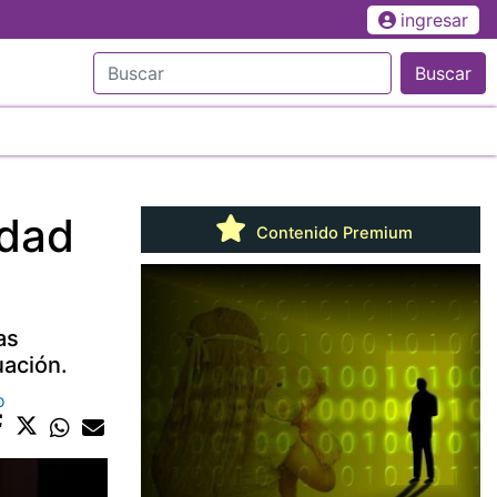
ingresar
Buscar
ldad
Contenido Premium
as
uación.
o