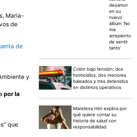
desamor
en su
s, Maria-
nuevo
ivos de
álbum ‘No
me
arrepiento
de sentir
cuenta de
tanto’
Colón bajo tensión: dos
homicidios, dos menores
 Ambiente y
baleados y tres detenidos
en distintos operativos
a
por la
Marelissa Him explica por
qué quiere contar su
historia de salud con
es" que
responsabilidad