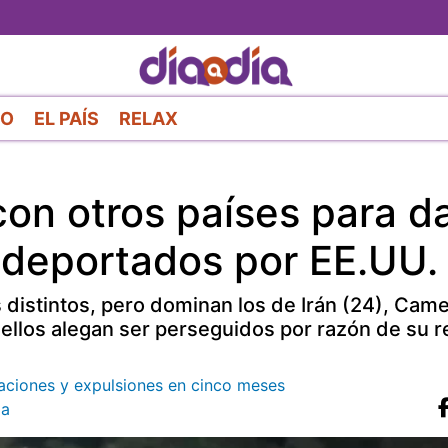
Pasar
al
contenido
principal
RO
EL PAÍS
RELAX
on otros países para d
1 deportados por EE.UU.
distintos, pero dominan los de Irán (24), Came
 ellos alegan ser perseguidos por razón de su re
taciones y expulsiones en cinco meses
pa