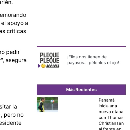
rién.
emorando
 el apoyo a
s críticas
mo pedir
¡Ellos nos tienen de
r", asegura
payasos… pélenles el ojo!
Más Recientes
Panamá
itar la
inicia una
nueva etapa
s-, pero no
con Thomas
esidente
Christiansen
al frente en