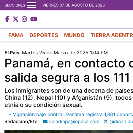
VIERNES 07 DE AGOSTO DE 2026
SECCIONES
FAMA
DEPORTES
MUNDO
TIERRA ADENT
El País
:
Martes 25 de Marzo de 2025 1:04 PM
Panamá, en contacto c
salida segura a los 11
Los inmigrantes son de una decena de países 
China (12), Nepal (10) y Afganistán (9); todos
etnia o su condición sexual.
- Migración bajo control: Panamá registra 1,881 depor
Redacción/efe.
diaadiapa@epasa.com
@diaadia