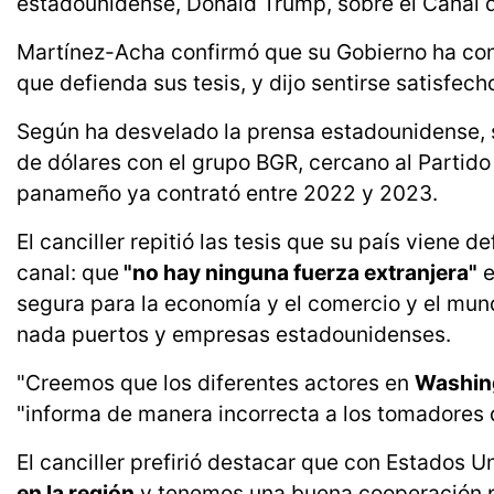
estadounidense, Donald Trump, sobre el Canal
Martínez-Acha confirmó que su Gobierno ha con
que defienda sus tesis, y dijo sentirse satisfe
Según ha desvelado la prensa estadounidense, se
de dólares con el grupo BGR, cercano al Partid
panameño ya contrató entre 2022 y 2023.
El canciller repitió las tesis que su país viene
canal: que
"no hay ninguna fuerza extranjera"
e
segura para la economía y el comercio y el mun
nada puertos y empresas estadounidenses.
"Creemos que los diferentes actores en
Washing
"informa de manera incorrecta a los tomadores 
El canciller prefirió destacar que con Estados 
en la región
y tenemos una buena cooperación pa