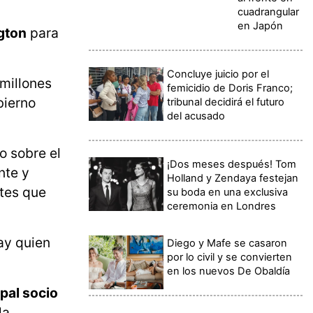
cuadrangular
en Japón
gton
para
Concluye juicio por el
 millones
femicidio de Doris Franco;
bierno
tribunal decidirá el futuro
del acusado
o sobre el
¡Dos meses después! Tom
nte y
Holland y Zendaya festejan
ntes que
su boda en una exclusiva
ceremonia en Londres
ay quien
Diego y Mafe se casaron
por lo civil y se convierten
en los nuevos De Obaldía
ipal socio
la