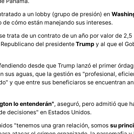
 de Panamá.
tratado a un lobby (grupo de presión) en
Washin
cho de cómo están manejando sus intereses.
 trata de un contrato de un año por valor de 2,5
o Republicano del presidente
Trump
y al que el Go
 defendiendo desde que Trump lanzó el primer órdag
n sus aguas, que la gestión es "profesional, eficie
do" y que entre sus beneficiaros se encuentran a
ton lo entenderán"
, aseguró, pero admitió que h
de decisiones" en Estados Unidos.
Unidos "tenemos una gran relación, somos
su princ
ra atacar el crimen organizado, la narcomafia y 