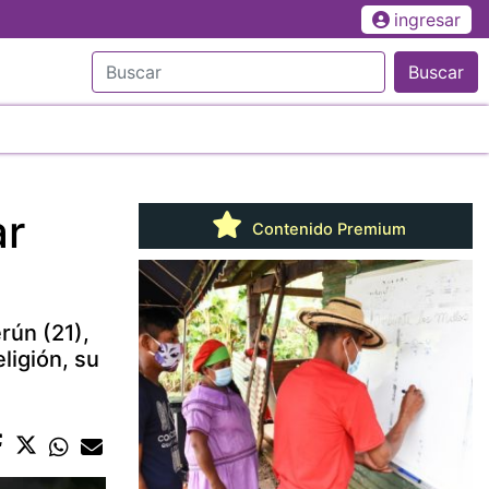
ingresar
Buscar
ar
Contenido Premium
rún (21),
ligión, su