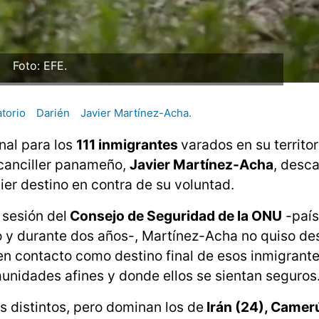
Foto: EFE.
atorio
Darién
Javier Martínez-Acha.
nal para los
111 inmigrantes
varados en su territor
 canciller panameño,
Javier Martínez-Acha
, desca
er destino en contra de su voluntad.
 sesión del
Consejo de Seguridad de la ONU
-país
y durante dos años-, Martínez-Acha no quiso des
n contacto como destino final de esos inmigrante
unidades afines y donde ellos se sientan seguros
s distintos, pero dominan los de
Irán (24), Camerú