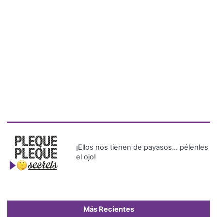
¡Ellos nos tienen de payasos… pélenles
el ojo!
Más Recientes