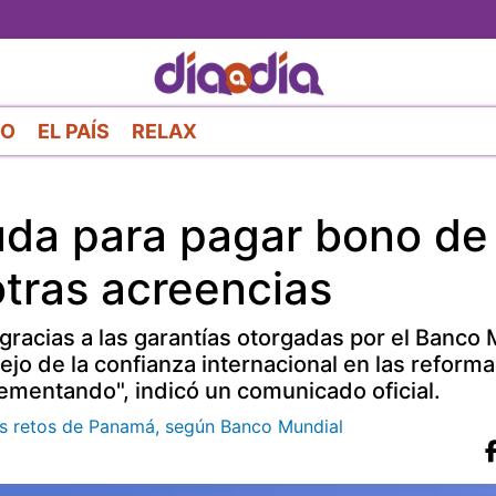
Pasar
al
contenido
principal
RO
EL PAÍS
RELAX
uda para pagar bono de
otras acreencias
 gracias a las garantías otorgadas por el Banco 
flejo de la confianza internacional en las reforma
ementando", indicó un comunicado oficial.
los retos de Panamá, según Banco Mundial