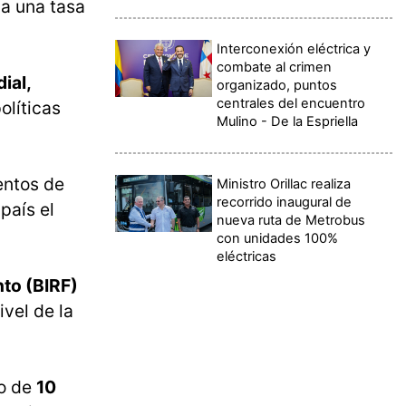
ga una tasa
Interconexión eléctrica y
combate al crimen
ial,
organizado, puntos
centrales del encuentro
olíticas
Mulino - De la Espriella
entos de
Ministro Orillac realiza
recorrido inaugural de
país el
nueva ruta de Metrobus
con unidades 100%
eléctricas
nto (BIRF)
vel de la
zo de
10