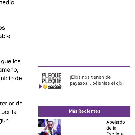
medio
os
able,
 que los
nameño,
inicio de
¡Ellos nos tienen de
payasos… pélenles el ojo!
terior de
 por la
Más Recientes
egún
Abelardo
de la
Espriella