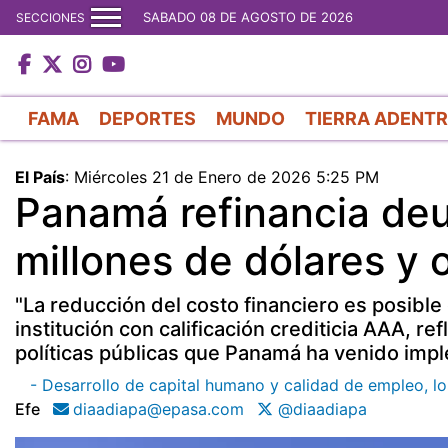
SABADO 08 DE AGOSTO DE 2026
SECCIONES
FAMA
DEPORTES
MUNDO
TIERRA ADENT
El País
:
Miércoles 21 de Enero de 2026 5:25 PM
Panamá refinancia de
millones de dólares y 
"La reducción del costo financiero es posible
institución con calificación crediticia AAA, re
políticas públicas que Panamá ha venido impl
- Desarrollo de capital humano y calidad de empleo, 
Efe
diaadiapa@epasa.com
@diaadiapa