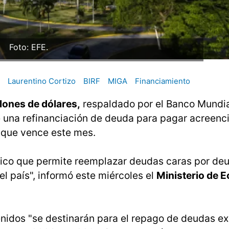
Foto: EFE.
Laurentino Cortizo
BIRF
MIGA
Financiamiento
lones de dólares,
respaldado por el Banco Mundia
e una refinanciación de deuda para pagar acreenci
s que vence este mes.
égico que permite reemplazar deudas caras por d
l país", informó este miércoles el
Ministerio de 
nidos "se destinarán para el repago de deudas ex