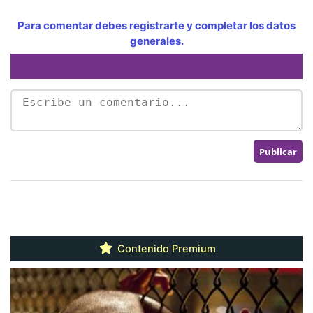
Para comentar debes registrarte y completar los datos
generales.
Contenido Premium