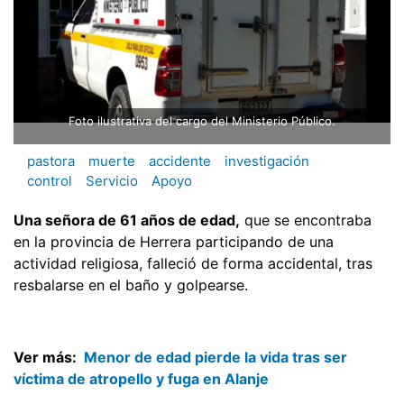
Foto ilustrativa del cargo del Ministerio Público.
pastora
muerte
accidente
investigación
control
Servicio
Apoyo
Una señora de 61 años de edad,
que se encontraba
en la provincia de Herrera participando de una
actividad religiosa, falleció de forma accidental, tras
resbalarse en el baño y golpearse.
Ver más:
Menor de edad pierde la vida tras ser
víctima de atropello y fuga en Alanje