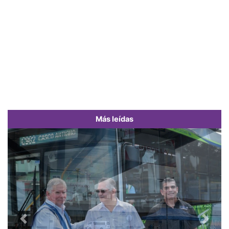
Más leídas
Previous
Next