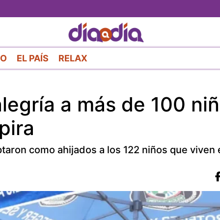
Pasar
al
contenido
principal
RO
EL PAÍS
RELAX
 alegría a más de 100 ni
pira
ptaron como ahijados a los 122 niños que viven 