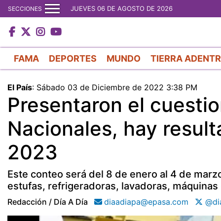
JUEVES 06 DE AGOSTO DE 2026
SECCIONES
FAMA
DEPORTES
MUNDO
TIERRA ADENT
El País
:
Sábado 03 de Diciembre de 2022 3:38 PM
Presentaron el cuestio
Nacionales, hay result
2023
Este conteo será del 8 de enero al 4 de marz
estufas, refrigeradoras, lavadoras, máquinas 
Redacción / Día A Día
diaadiapa@epasa.com
@di