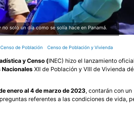
 no solo un día como se solía hace en Panamá.
Censo de Población
Censo de Población y Vivienda
tadística y Censo (
INEC) hizo el lanzamiento oficia
 Nacionales
XII de Población y VIII de Vivienda d
 de enero al 4 de marzo de 2023
, contarán con un
preguntas referentes a las condiciones de vida, 