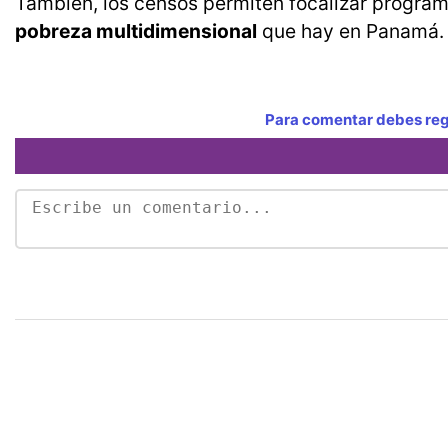
También, los censos permiten focalizar programa
pobreza multidimensional
que hay en Panamá.
Para comentar debes regi