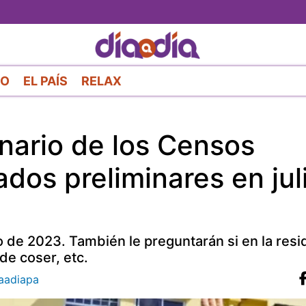
Pasar
al
contenido
principal
RO
EL PAÍS
RELAX
nario de los Censos
ados preliminares en jul
o de 2023. También le preguntarán si en la resi
de coser, etc.
aadiapa