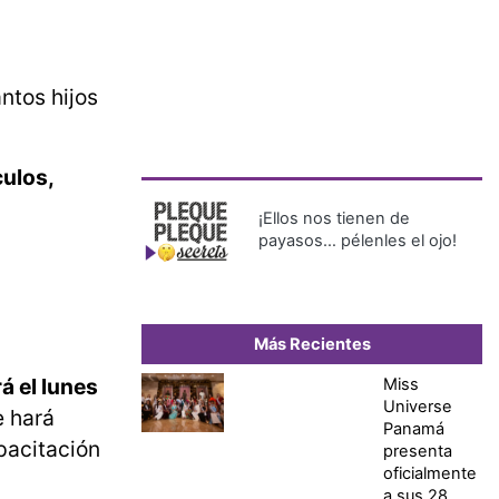
ntos hijos
culos,
¡Ellos nos tienen de
payasos… pélenles el ojo!
Más Recientes
á el lunes
Miss
Universe
e hará
Panamá
pacitación
presenta
oficialmente
a sus 28