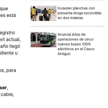
 que
Incautan planchas con
presunta droga escondida
les está
en dos maletas
egistro
Anuncia inicio de
il actual,
operaciones de cinco
nuevos buses 100%
 año llegó
eléctricos en el Casco
diente u
Antiguo
os, para
oser
,
 cable,