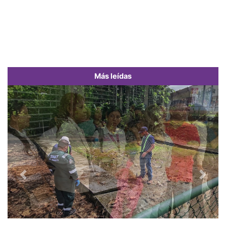
Más leídas
Previous
Next