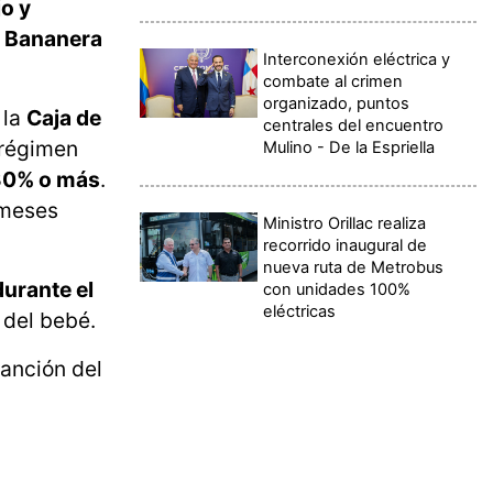
jo y
a Bananera
Interconexión eléctrica y
combate al crimen
organizado, puntos
 la
Caja de
centrales del encuentro
 régimen
Mulino - De la Espriella
30% o más
.
 meses
Ministro Orillac realiza
recorrido inaugural de
nueva ruta de Metrobus
urante el
con unidades 100%
eléctricas
 del bebé.
sanción del