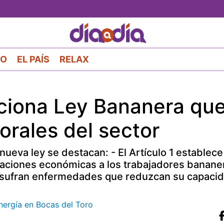
Pasar
al
contenido
principal
RO
EL PAÍS
RELAX
ciona Ley Bananera qu
orales del sector
 nueva ley se destacan: - El Artículo 1 establec
taciones económicas a los trabajadores bananer
e sufran enfermedades que reduzcan su capacid
energía en Bocas del Toro