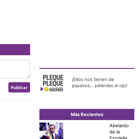
¡Ellos nos tienen de
payasos… pélenles el ojo!
Más Recientes
Abelardo
de la
Espriella