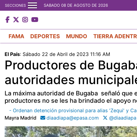
SABADO 08 DE AGOSTO DE 2026
SECCIONES
FAMA
DEPORTES
MUNDO
TIERRA ADENT
El País
:
Sábado 22 de Abril de 2023 11:16 AM
Productores de Bugaba
autoridades municipal
La máxima autoridad de Bugaba señaló que en
productores no se les ha brindado el apoyo n
- Ordenan detención provisional para alias 'Zequi' y C
Mayra Madrid
diaadiapa@epasa.com
@diaadiapa