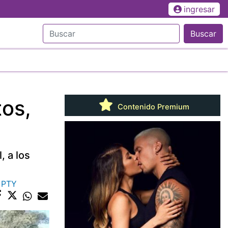
ingresar
Buscar
tos,
Contenido Premium
 a los
n PTY