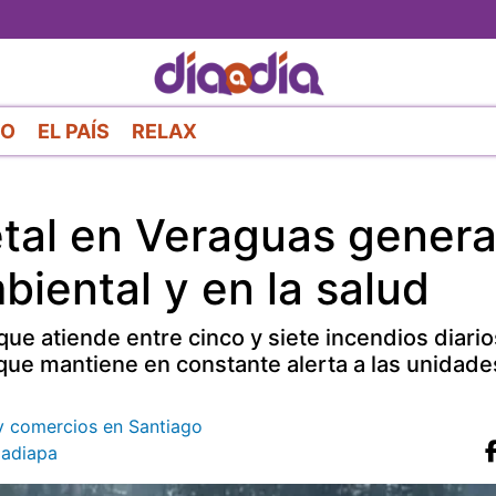
Pasar
al
contenido
principal
RO
EL PAÍS
RELAX
al en Veraguas gener
iental y en la salud
e atiende entre cinco y siete incendios diario
que mantiene en constante alerta a las unidade
y comercios en Santiago
adiapa