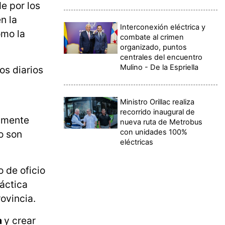
e por los
n la
Interconexión eléctrica y
omo la
combate al crimen
organizado, puntos
centrales del encuentro
Mulino - De la Espriella
os diarios
Ministro Orillac realiza
recorrido inaugural de
almente
nueva ruta de Metrobus
con unidades 100%
o son
eléctricas
 de oficio
ráctica
ovincia.
a
y crear