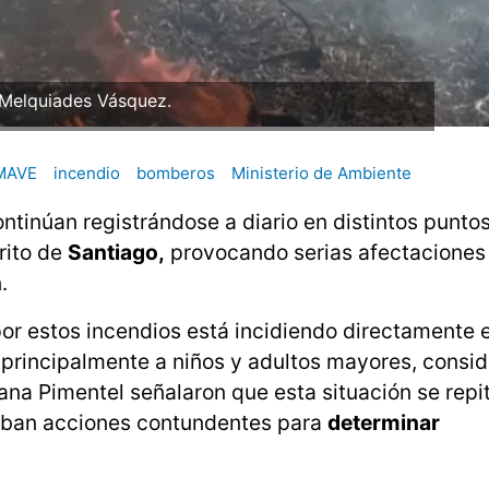
 Melquiades Vásquez.
MAVE
incendio
bomberos
Ministerio de Ambiente
ntinúan registrándose a diario en distintos puntos
rito de
Santiago,
provocando serias afectaciones 
.
r estos incendios está incidiendo directamente e
principalmente a niños y adultos mayores, consid
ana Pimentel señalaron que esta situación se repi
ciban acciones contundentes para
determinar