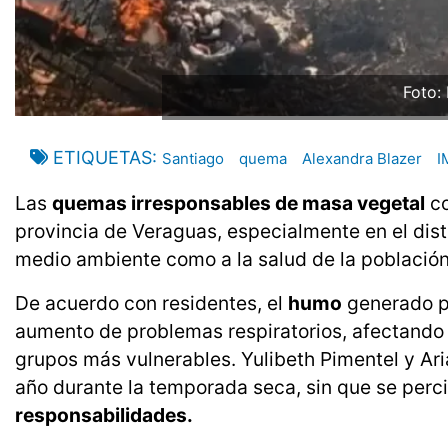
Foto:
ETIQUETAS
Santiago
quema
Alexandra Blazer
I
Las
quemas irresponsables de masa vegetal
co
provincia de Veraguas, especialmente en el dist
medio ambiente como a la salud de la población
De acuerdo con residentes, el
humo
generado po
aumento de problemas respiratorios, afectando 
grupos más vulnerables. Yulibeth Pimentel y Ari
año durante la temporada seca, sin que se per
responsabilidades.