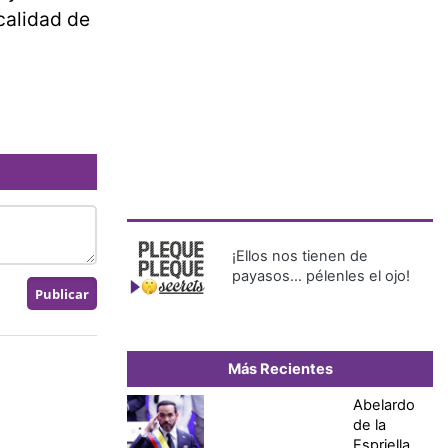
calidad de
¡Ellos nos tienen de
payasos… pélenles el ojo!
Más Recientes
Abelardo
de la
Espriella