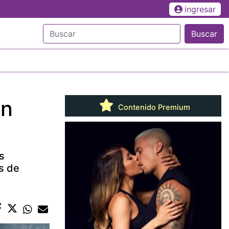
ingresar
Buscar
an
Contenido Premium
s
s de