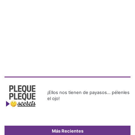
¡Ellos nos tienen de payasos… pélenles
el ojo!
Más Recientes