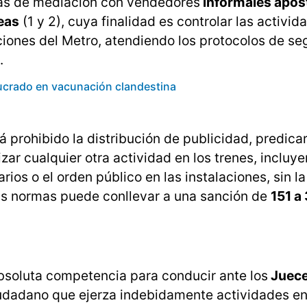
cias de mediación con vendedores
informales apos
eas
(1 y 2), cuya finalidad es controlar las activi
aciones del Metro, atendiendo los protocolos de se
.
lucrado en vacunación clandestina
á prohibido la distribución de publicidad, predicar
zar cualquier otra actividad en los trenes, incluy
rios o el orden público en las instalaciones, sin l
as normas puede conllevar a una sanción de
151 a
absoluta competencia para conducir ante los
Juece
ciudadano que ejerza indebidamente actividades en