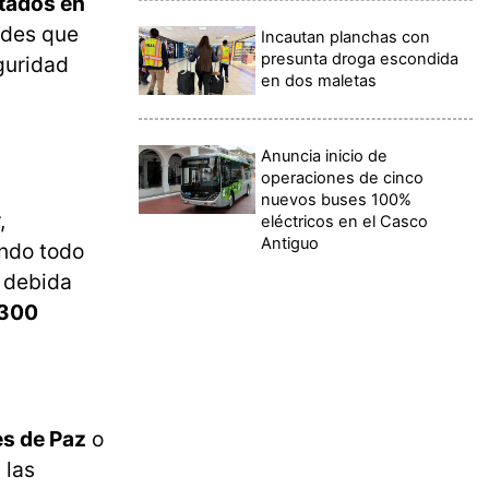
tados en
dades que
Incautan planchas con
presunta droga escondida
guridad
en dos maletas
Anuncia inicio de
operaciones de cinco
nuevos buses 100%
,
eléctricos en el Casco
Antiguo
endo todo
a debida
 300
s de Paz
o
 las