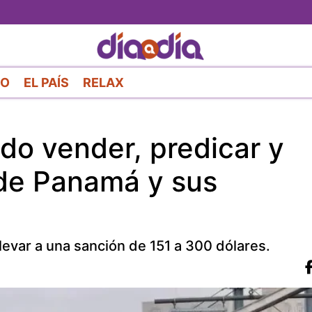
Pasar
al
contenido
principal
RO
EL PAÍS
RELAX
do vender, predicar y
 de Panamá y sus
evar a una sanción de 151 a 300 dólares.