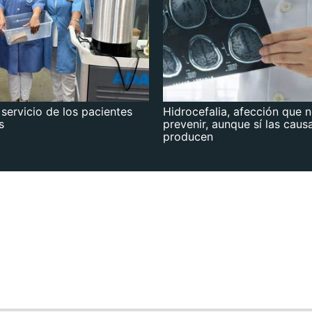
 servicio de los pacientes
Hidrocefalia, afección que 
s
prevenir, aunque sí las caus
producen