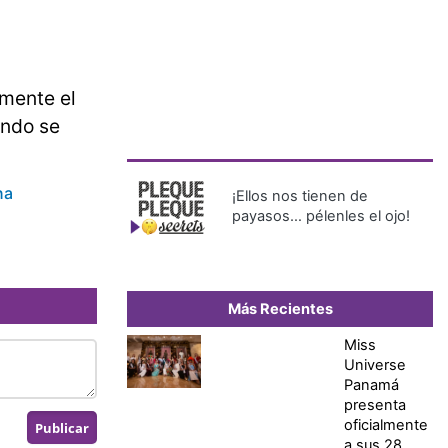
lmente el
ando se
na
¡Ellos nos tienen de
payasos… pélenles el ojo!
Más Recientes
Miss
Universe
Panamá
presenta
oficialmente
a sus 28